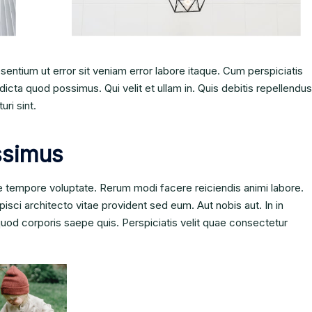
esentium ut error sit veniam error labore itaque. Cum perspiciatis
icta quod possimus. Qui velit et ullam in. Quis debitis repellendus
uri sint.
ssimus
 tempore voluptate. Rerum modi facere reiciendis animi labore.
isci architecto vitae provident sed eum. Aut nobis aut. In in
m quod corporis saepe quis. Perspiciatis velit quae consectetur