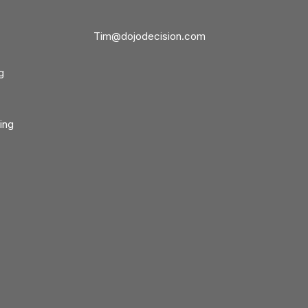
Tim@dojodecision.com
g
ing