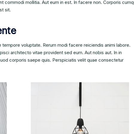
unt commodi mollitia. Aut eum in est. In facere non. Corporis cum
t sit.
ente
 tempore voluptate. Rerum modi facere reiciendis animi labore.
isci architecto vitae provident sed eum. Aut nobis aut. In in
m quod corporis saepe quis. Perspiciatis velit quae consectetur