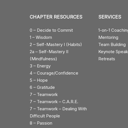
CHAPTER RESOURCES
SERVICES
0 – Decide to Commit
1-on-1 Coachin
1 – Wisdom
Mentoring
2 – Self-Mastery I (Habits)
Team Building
2a – Self-Mastery II
Keynote Speak
(Mindfulness)
Retreats
3 – Energy
4 – Courage/Confidence
5 – Hope
6 – Gratitude
7 – Teamwork
7 – Teamwork – C.A.R.E.
7 – Teamwork – Dealing With
Difficult People
8 – Passion