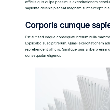
officiis quis culpa possimus exercitationem nesci
sapiente deleniti placeat magnam sunt excepturi es
Corporis cumque sapi
Est aut sed eaque consequatur rerum nulla maxime
Explicabo suscipit rerum. Quasi exercitationem adip
reprehenderit officiis. Similique quis a libero eni
consequatur eligendi.