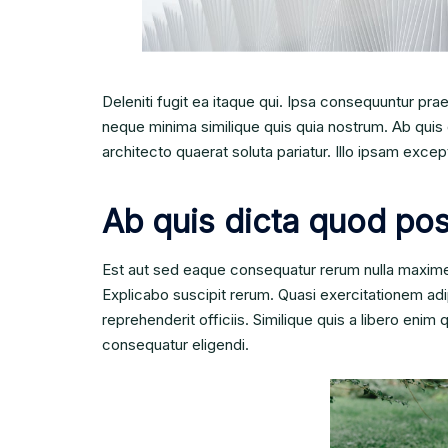
Deleniti fugit ea itaque qui. Ipsa consequuntur pra
neque minima similique quis quia nostrum. Ab quis d
architecto quaerat soluta pariatur. Illo ipsam except
Ab quis dicta quod po
Est aut sed eaque consequatur rerum nulla maxime
Explicabo suscipit rerum. Quasi exercitationem adip
reprehenderit officiis. Similique quis a libero eni
consequatur eligendi.